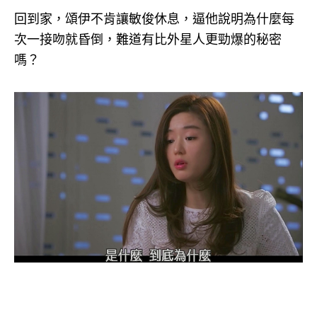
回到家，頌伊不肯讓敏俊休息，逼他說明為什麼每
次一接吻就昏倒，難道有比外星人更勁爆的秘密
嗎？