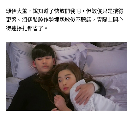
頌伊大羞，說知道了快放開我吧，但敏俊只是摟得
更緊。頌伊裝腔作勢埋怨敏俊不聽話，實際上開心
得連掙扎都省了。