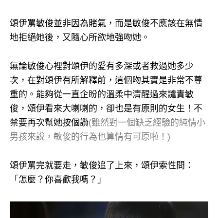
頌伊罵敏俊並非因為賭氣，而是敏俊不應該在無情
地拒絕她後，又隨心所欲地強吻她。
無論敏俊心裡對頌伊的愛有多深或者救過她多少
次，在對頌伊有所解釋前，這個吻其實是非常不尊
重的。能夠從一直企盼的溫柔中清醒過來譴責敏
俊，頌伊看來大喇喇的，卻也是有原則的女生！不
禁要再次幫她按個讚
(雖然對一個缺乏經驗的純情小
男孩來說，敏俊的行為也算情有可原啦！)
頌伊罵完就要走，敏俊追了上來，頌伊索性問：
「怎麼？你喜歡我嗎？」