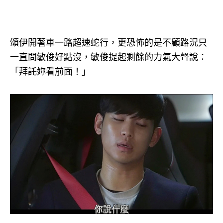
頌伊開著車一路超速蛇行，更恐怖的是不顧路況只
一直問敏俊好點沒，敏俊提起剩餘的力氣大聲說：
「拜託妳看前面！」