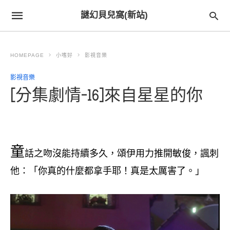
謎幻貝兒窩(新站)
HOMEPAGE
小嗜好
影視音樂
影視音樂
[分集劇情-16]來自星星的你
童
話之吻沒能持續多久，頌伊用力推開敏俊，諷刺
他：「你真的什麼都拿手耶！真是太厲害了。」