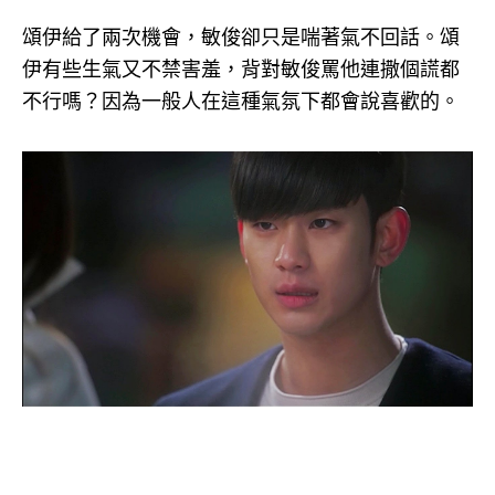
頌伊給了兩次機會，敏俊卻只是喘著氣不回話。頌
伊有些生氣又不禁害羞，背對敏俊罵他連撒個謊都
不行嗎？因為一般人在這種氣氛下都會說喜歡的。