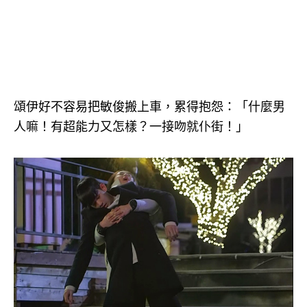
頌伊好不容易把敏俊搬上車，累得抱怨：「什麼男
人嘛！有超能力又怎樣？一接吻就仆街！」