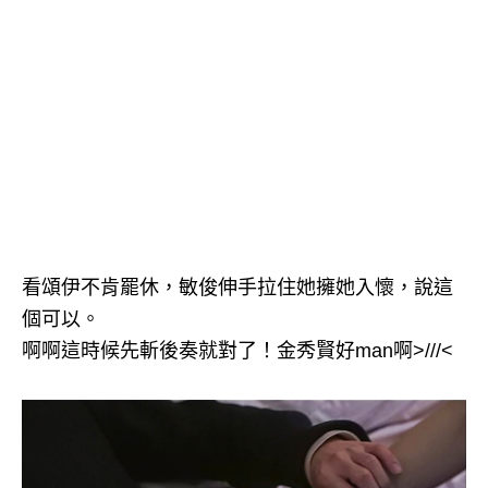
看頌伊不肯罷休，敏俊伸手拉住她擁她入懷，說這
個可以。
啊啊這時候先斬後奏就對了！金秀賢好man啊>///<