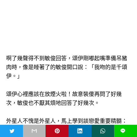
啊了幾聲得不到敏俊回答，頌伊剛嘟起嘴準備吊豬
肉時，像是睡著了的敏俊開口說：「我吻的是千頌
伊。」
頌伊心裡應該在放煙火啦！故意裝傻再問了好幾
次，敏俊也不厭其煩地回答了好幾次。
外星人不愧是外星人，馬上學到談戀愛重要精髓：
說對方想聽的話。男女主角的第一次放閃就甜得讓
t
L